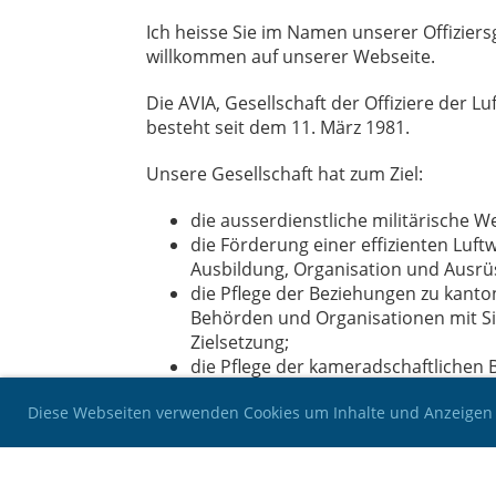
Ich heisse Sie im Namen unserer Offiziersg
willkommen auf unserer Webseite.
Die AVIA, Gesellschaft der Offiziere der Lu
besteht seit dem 11. März 1981.
Unsere Gesellschaft hat zum Ziel:
die ausserdienstliche militärische W
die Förderung einer effizienten Luft
Ausbildung, Organisation und Ausrü
die Pflege der Beziehungen zu kanto
Behörden und Organisationen mit Si
Zielsetzung;
die Pflege der kameradschaftlichen
Offizieren der Luftwaffe.
Diese Webseiten verwenden Cookies um Inhalte und Anzeigen 
Unser Vereinsleben besteht meist aus vier
mehr darüber auf dieser
Seite
.