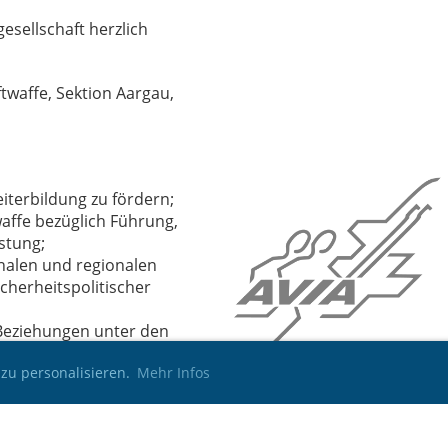
esellschaft herzlich
ftwaffe, Sektion Aargau,
eiterbildung zu fördern;
waffe bezüglich Führung,
stung;
nalen und regionalen
cherheitspolitischer
 Beziehungen unter den
zu personalisieren.
Mehr Infos
 Anlässen im Jahr. Lesen Sie